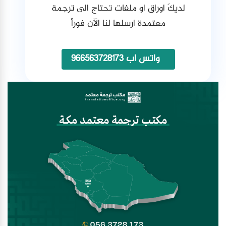
لديكَ اوراق او ملفات تحتاج الى ترجمة
معتمدة ارسلها لنا الآن فوراً
واتس اب 966563728173