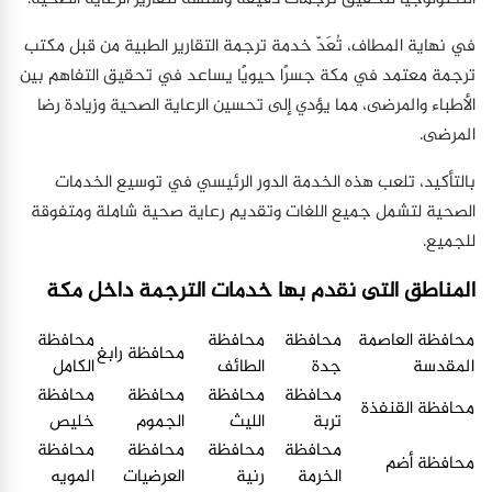
في نهاية المطاف، تُعَدّ خدمة ترجمة التقارير الطبية من قبل مكتب
ترجمة معتمد في مكة جسرًا حيويًا يساعد في تحقيق التفاهم بين
الأطباء والمرضى، مما يؤدي إلى تحسين الرعاية الصحية وزيادة رضا
المرضى.
بالتأكيد، تلعب هذه الخدمة الدور الرئيسي في توسيع الخدمات
الصحية لتشمل جميع اللغات وتقديم رعاية صحية شاملة ومتفوقة
للجميع.
المناطق التى نقدم بها خدمات الترجمة داخل مكة
محافظة العاصمة
محافظة
محافظة
محافظة
محافظة رابغ
المقدسة
جدة
الطائف
الكامل
محافظة
محافظة
محافظة
محافظة
محافظة القنفذة
تربة
الليث
الجموم
خليص
محافظة
محافظة
محافظة
محافظة
محافظة أضم
الخرمة
رنية
العرضيات
المويه