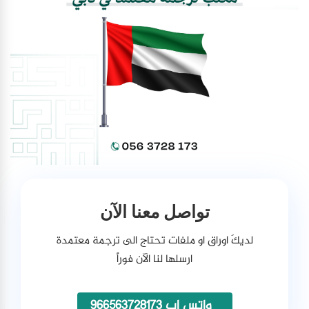
تواصل معنا الآن
لديكَ اوراق او ملفات تحتاج الى ترجمة معتمدة
ارسلها لنا الآن فوراً
واتس اب 966563728173