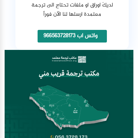
لديكَ اوراق او ملفات تحتاج الى ترجمة
معتمدة ارسلها لنا الآن فوراً
واتس اب 966563728173