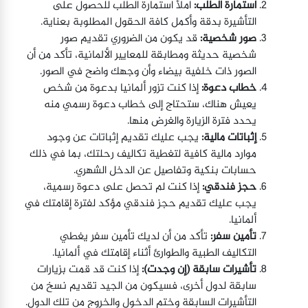
استمارة الطلب:
املأ استمارة الطلب للحصول على
التأشيرة بدقة وأكمل كافة الحقول المطلوبة بعناية.
صور شخصية:
قد يكون من الضروري تقديم صور
شخصية حديثة ومطابقة للمعايير الألمانية، تأكد من أن
الصور ذات خلفية بيضاء وأن وجهك واضح في الصور.
خطاب دعوة:
إذا كنت تزور ألمانيا بدعوة من شخص
يعيش هناك، ستحتاج إلى خطاب دعوة رسمي منه
يحدد فترة الزيارة والغرض منها.
إثباتات مالية:
يجب عليك تقديم إثباتات عن وجود
موارد مالية كافية لتغطية تكاليف رحلتك، بما في ذلك
حسابات بنكية وتفاصيل عن الدخل الشهري.
حجز فندقي:
إذا كنت لم تحصل على دعوة رسمية،
يجب عليك تقديم حجز فندقي مؤكد لفترة إقامتك في
ألمانيا.
تأمين سفر:
تأكد من أن لديك تأمين سفر يغطي
التكاليف الطبية والطوارئ أثناء إقامتك في ألمانيا.
تأشيرات سابقة (إن وجدت):
إذا كنت قد قمت بزيارات
سابقة لدول أخرى، فسيكون من الجيد تقديم نسخ من
التأشيرات السابقة وختم الدخول والخروج من تلك الدول.