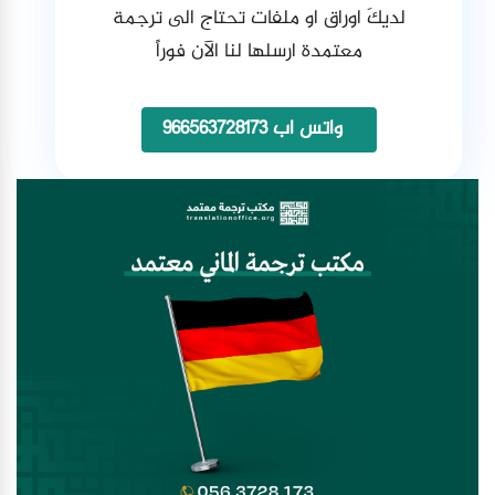
لديكَ اوراق او ملفات تحتاج الى ترجمة
معتمدة ارسلها لنا الآن فوراً
واتس اب 966563728173