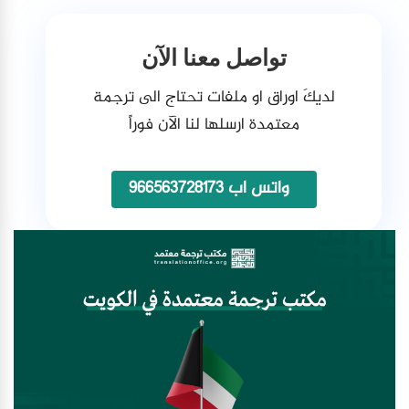
تواصل معنا الآن
لديكَ اوراق او ملفات تحتاج الى ترجمة
معتمدة ارسلها لنا الآن فوراً
واتس اب 966563728173