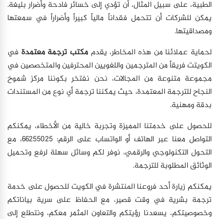
الطبية، على سبيل المثال، أن تؤدي إلى خسائر فادحة وأضرار بليغة.
يمكن للشركات أن تتحمل فقداناً مالياً كبيراً وأضراراً في سمعتها
ومصداقيتها.
لحماية عملائنا من هذه المخاطر، يقدم
مكتب ترجمة معتمدة
في
الكويتت فريقاً من المترجمين واللغويين المحترفين والمتخصصين في
مجموعة متنوعة من المجالات، نحن نفتخر بكوننا مركز شموخ
النجاح للترجمة المعتمدة، حيث يمكننا ترجمة أي نوع من المستندات
بدقة ومهنية.
للحصول على خدمتنا المميزة وتجربة خالية من الأخطاء، يمكنكم
التواصل معنا عبر الهاتف أو الواتساب على الرقم: 66255025، مع
التحول التكنولوجي والرقمي، نوفر لكم وسائل سهلة لرفع وتحميل
الوثائق المطلوبة للترجمة.
يمكنكم زيارة أحد فروعنا المنتشرة في الكويت للحصول على خدمة
ترجمة بشرية في وقت قصير، مع الحفاظ على سرية بياناتكم
وخصوصيتكم، يسعدنا رؤيتكم والتعاون المثمر معكم، ونتطلع إلى