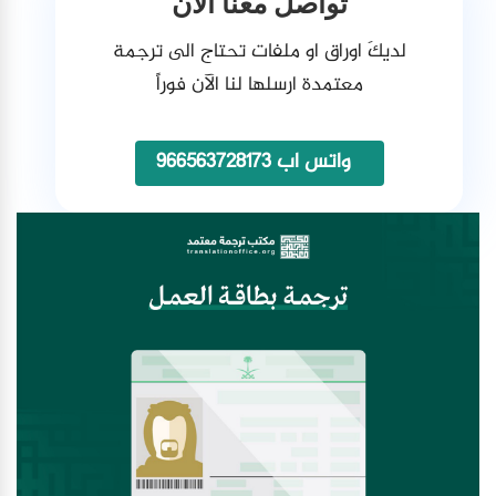
تواصل معنا الآن
لديكَ اوراق او ملفات تحتاج الى ترجمة
معتمدة ارسلها لنا الآن فوراً
واتس اب 966563728173