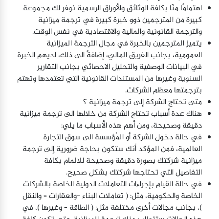
اهتمامًا منّا بكافة الوثائق والأوراق الرسمية نوفر لك مجموعة
كبيرة من المترجمين ذوو خبرة كبيرة في ترجمة ميزانية
والترجمة القانونية والمالية والاقتصادية في نفس الوقت.
يتميز المترجمين بالخبرة في مجال الترجمة الميزانية
العمومية، بجانب الفريق المالي، إضافةً الى ذلك، لديهم الخبرة
في البيانات الوصفية والتحليل الاحصائي بجانب التقارير
السنوية وغيرها من المستندات القانونية التي تعتمدها وتهتم
بترجمتها معظم الشركات.
متى تحتاج الشركة إلى ترجمة ميزانية ؟
هناك عدة أسباب تحتاج الشركة من خلالها الى ترجمة ميزانية
دقيقة وصحيحة، ومن أهم هذه الأسباب ما يلي:
في حالة دخول الشركة أو المُؤسسة الى سوق التجارة
العالمية، فمن المؤكد أنك ستكون بحاجة ضرورية إلى ترجمة
ميزانية شركتك بصورة دقيقة وصحيحة للالمام بكافة
التفاصيل التي تحتاجها شركتك بشكل صحيح.
في حالة القيام بإجراءات التعاملات الدولية الخاصة بالشركات
الخاصة والحكومية، مثل: ( تعاملات البناء -والعقارات – والنقل
)، بجانب مجالات أخرى مختلفة مثل: ( الطاقة – وغيرها )، في