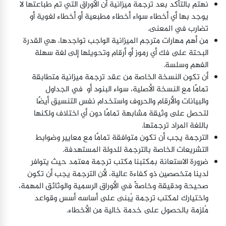
نهتم بالتأكد بعد ترجمة ميزانية أن الأوراق التي تم طباعتها لا
يوجد بها أي أخطاء سواء أخطاء مطبعية أو أخطاء لغوية أو
تضارب في المعنى.
من أهم مهارات مترجم الميزانية الواجب تواجدها، هي القدرة
البحتة على فك أي رموز أو أرقام وتحويلها إلى لغة سهلة
الفهم وسلسة.
أن تكون النسخة الخاصة من عقد ترجمة ميزانية متطابقة
تمامًا مع النسخة الأصلية، سواء البنود أو في الجداول
والبيانات والأرقام والحروف واستخدام نفس التنسيق أيضًا
لتحصل على وثيقة مشابهة تمامًا دون أي اختلاف ولكنها
باللغة المراد ترجمتها.
الترجمة يجب أن تكون متوافقة تمامًا مع معايير وضوابط
التشريعات الخاصة بالترجمة للدولة المستهدفة.
ضرورة الاستعانة بمكتبنا مكتب ترجمة معتمد حيث يتوافر
لدينا متخصصين ذو كفاءة عالية، لأن الترجمة يجب أن تكون
صحيحة ودقيقة وخاصةً في الأوراق الرسمية والوثائق المهمة،
واختيارك لمكتب ترجمة يُبنى على أساسه أسس وقواعد
مُلزمة بالحصول على خدمة خالية من الأخطاء.