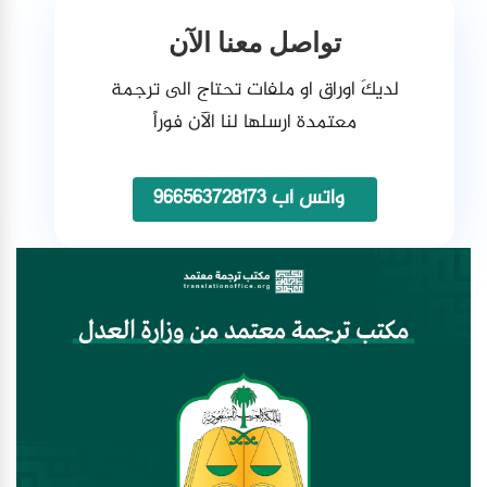
تواصل معنا الآن
لديكَ اوراق او ملفات تحتاج الى ترجمة
معتمدة ارسلها لنا الآن فوراً
واتس اب 966563728173